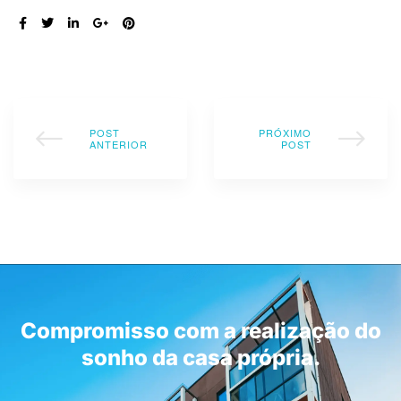
COMPARTILHE:
POST
PRÓXIMO
ANTERIOR
POST
Compromisso com a realização do
sonho da casa própria.