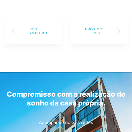
POST
PRÓXIMO
ANTERIOR
POST
Compromisso com a realização do
sonho da casa própria.
Acompanhe nossas redes