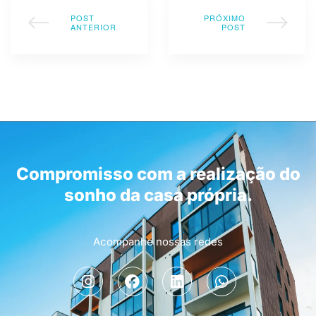
POST
PRÓXIMO
ANTERIOR
POST
Compromisso com a realização do
sonho da casa própria.
Acompanhe nossas redes