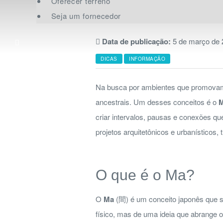
Oferecer terreno
Seja um fornecedor
Data de publicação:
5 de março de
CATEGORIAS
DICAS
INFORMAÇÃO
Na busca por ambientes que promovam be
ancestrais. Um desses conceitos é o
criar intervalos, pausas e conexões q
projetos arquitetônicos e urbanísticos
O que é o Ma?
O
Ma
(間) é um conceito japonês que se
físico, mas de uma ideia que abrange