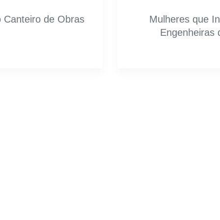
o Canteiro de Obras
Mulheres que In
Engenheiras 
 realização do
 própria.