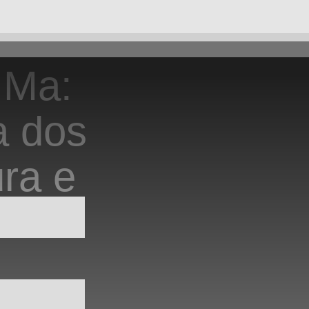
 Ma:
a dos
ra e