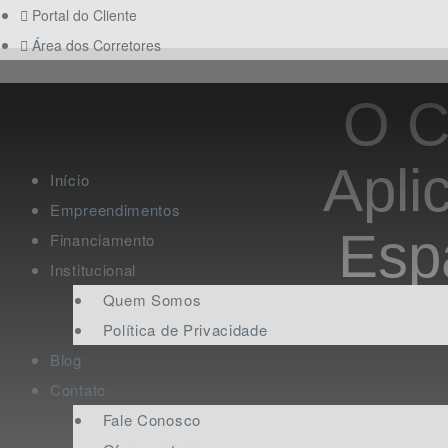
Portal do Cliente
Área dos Corretores
O C
Apli
Início
Empreendimentos
Esp
Financiamento
Institucional
Quem Somos
Política de Privacidade
Blog
Contato
Fale Conosco