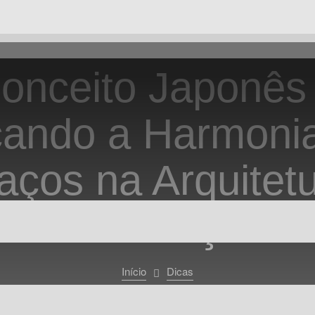
onceito Japonês
cando a Harmoni
aços na Arquitetu
Construção
Início
Dicas